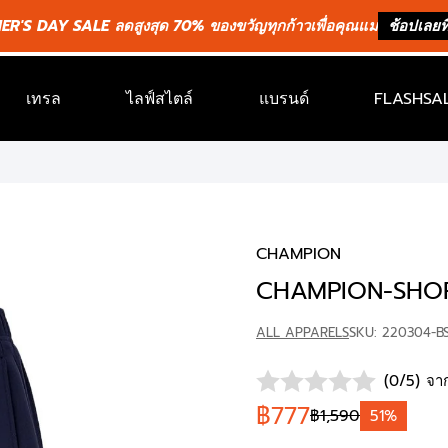
R'S DAY SALE ลดสูงสุด 70% ของขวัญทุกก้าวเพื่อคุณแม่
ช้อปเลยที่
เทรล
ไลฟ์สไตล์
แบรนด์
FLASHSAL
CHAMPION
CHAMPION-SHO
ALL APPARELS
SKU: 220304-BS
(0/5) จาก
฿777
฿1,590
51%