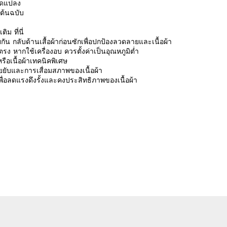
ดัดแปลง
นต้นฉบับ
มเติม
ที่นี่
ัน กลับด้านเสื้อผ้าก่อนซักเพื่อปกป้องลวดลายและเนื้อผ้า
ง หากใช้เครื่องอบ ควรตั้งค่าเป็นอุณหภูมิต่ำ
ือเนื้อผ้าเทคนิคพิเศษ
รอยยับและการเสื่อมสภาพของเนื้อผ้า
ักเพื่อลดแรงดึงรั้งและคงประสิทธิภาพของเนื้อผ้า
รีวิวจากลูกค้า
 a review
ew
nd