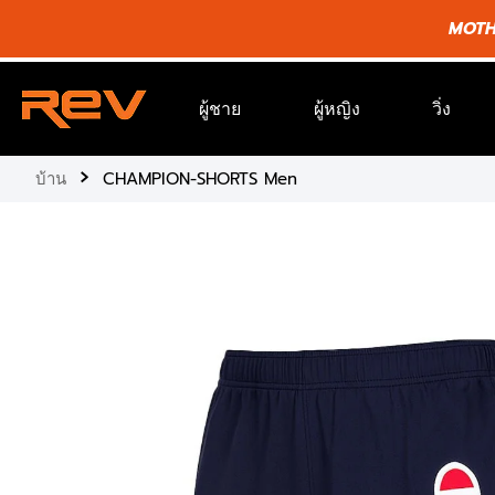
ข้าม
MOTHE
ไป
ยัง
เนื้อหา
ผู้ชาย
ผู้หญิง
วิ่ง
›
บ้าน
CHAMPION-SHORTS Men
ข้าม
ไป
ยัง
ข้อมูล
ผลิตภัณฑ์