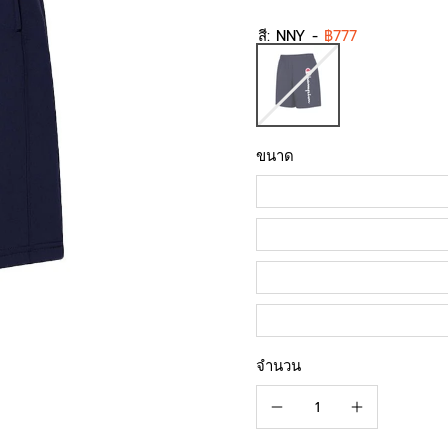
สี:
NNY
-
฿777
ขนาด
จำนวน