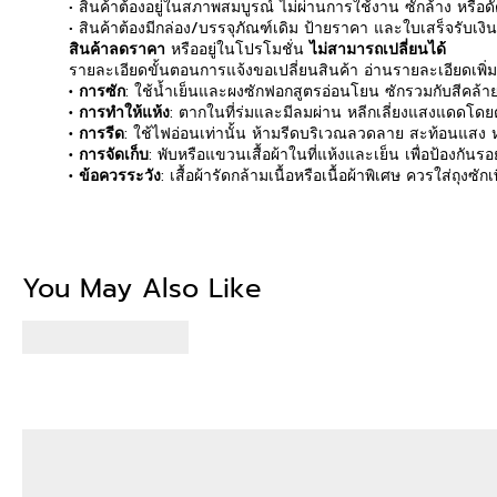
• สินค้าต้องอยู่ในสภาพสมบูรณ์ ไม่ผ่านการใช้งาน ซักล้าง หรือ
• สินค้าต้องมีกล่อง/บรรจุภัณฑ์เดิม ป้ายราคา และใบเสร็จรับเงิ
สินค้าลดราคา
หรืออยู่ในโปรโมชั่น
ไม่สามารถเปลี่ยนได้
รายละเอียดขั้นตอนการแจ้งขอเปลี่ยนสินค้า อ่านรายละเอียดเพิ่
• การซัก
: ใช้น้ำเย็นและผงซักฟอกสูตรอ่อนโยน ซักรวมกับสีคล้ายก
• การทำให้แห้ง
: ตากในที่ร่มและมีลมผ่าน หลีกเลี่ยงแสงแดดโดยตร
• การรีด
: ใช้ไฟอ่อนเท่านั้น ห้ามรีดบริเวณลวดลาย สะท้อนแสง หร
• การจัดเก็บ
: พับหรือแขวนเสื้อผ้าในที่แห้งและเย็น เพื่อป้องกัน
• ข้อควรระวัง
: เสื้อผ้ารัดกล้ามเนื้อหรือเนื้อผ้าพิเศษ ควรใส่ถุงซ
Be the first to write
You May Also Like
Write a revi
No items fou