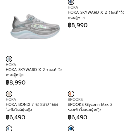
V
HOKA
E
HOKA SKYWARD X 2 รองเท้าวิ่ง
N
ถนนผู้ชาย
D
฿8,990
O
R
R
E
:
G
U
L
A
R
P
V
HOKA
R
E
HOKA SKYWARD X 2 รองเท้าวิ่ง
I
N
ถนนผู้หญิง
C
D
฿8,990
E
O
R
฿
R
E
8
:
G
,
V
V
U
HOKA
BROOKS
9
E
E
L
HOKA BONDI 7 รองเท้าลำลอง
BROOKS Glycerin Max 2
9
N
N
A
ไลฟ์สไตล์ผู้หญิง
รองเท้าวิ่งถนนผู้หญิง
0
D
D
R
฿6,490
฿6,490
O
O
P
R
R
R
R
R
E
E
:
:
I
G
G