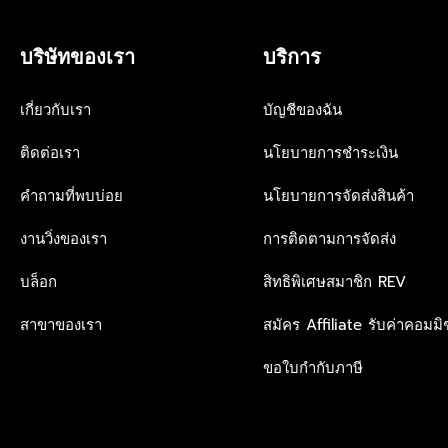
R
0
I
C
บริษัทของเรา
บริการ
E
฿
8
เกี่ยวกับเรา
บัญชีของฉัน
,
9
ติดต่อเรา
นโยบายการชำระเงิน
9
0
คำถามที่พบบ่อย
นโยบายการจัดส่งสินค้า
งานวิ่งของเรา
การติดตามการจัดส่ง
บล็อก
สิทธิพิเศษสมาชิก REV
สาขาของเรา
สมัคร Affiliate รับค่าคอมมิช
ขอใบกำกับภาษี