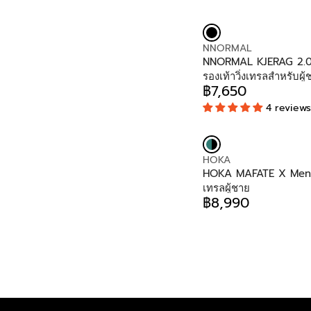
4
O
R
E
9
R
I
G
0
:
C
U
E
V
NNORMAL
L
฿
E
NNORMAL KJERAG 2.0
A
5
N
รองเท้าวิ่งเทรลสำหรับผู้
R
,
D
฿7,650
หญิง
P
R
4
O
R
4 reviews
E
9
R
I
G
0
:
C
U
E
L
฿
V
HOKA
A
6
E
HOKA MAFATE X Men รอ
R
,
N
เทรลผู้ชาย
P
4
D
฿8,990
R
R
9
O
I
E
0
R
C
G
:
E
U
฿
L
7
A
,
R
6
P
5