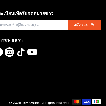
R
0
I
C
ะเบียนเพื่อรับจดหมายข่าว
E
฿
7
สมัครสมาชิก
,
9
5
ตามพวกเรา
0
© 2026,
Rev Online
.
All Rights Reserved