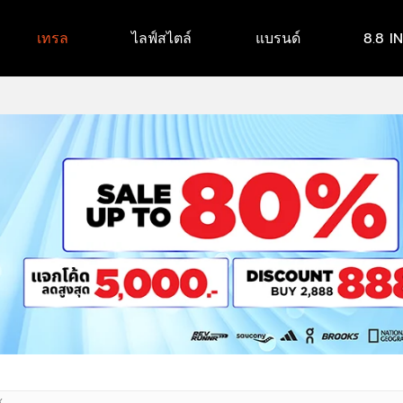
เทรล
ไลฟ์สไตล์
แบรนด์
8.8 I