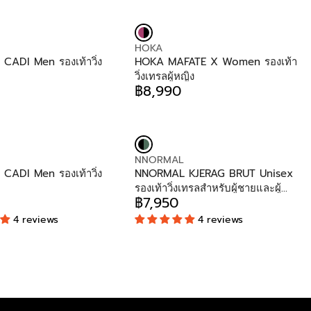
4
O
R
E
9
R
I
G
0
:
C
U
E
V
HOKA
L
฿
E
ADI Men รองเท้าวิ่ง
HOKA MAFATE X Women รองเท้า
A
6
N
วิ่งเทรลผู้หญิง
R
,
D
฿8,990
P
R
4
O
R
E
9
R
I
G
0
:
C
U
E
L
฿
V
NNORMAL
A
5
E
ADI Men รองเท้าวิ่ง
NNORMAL KJERAG BRUT Unisex
R
,
N
รองเท้าวิ่งเทรลสำหรับผู้ชายและผู้
P
2
D
฿7,950
R
หญิง
R
9
O
I
4 reviews
4 reviews
E
0
R
C
G
:
E
U
฿
L
8
A
,
R
9
P
9