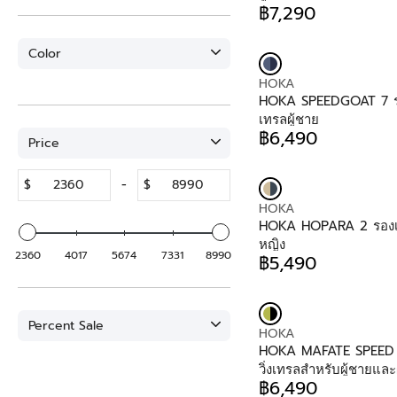
D
฿7,290
R
O
E
R
Color
G
:
U
V
HOKA
L
E
HOKA SPEEDGOAT 7 รอง
A
N
เทรลผู้ชาย
R
D
฿6,490
P
Price
R
O
R
E
R
I
G
:
$
-
$
C
U
E
V
HOKA
L
฿
E
HOKA HOPARA 2 รองเท้า
A
7
N
หญิง
R
,
2360
4017
5674
7331
8990
D
฿5,490
P
R
2
O
R
E
9
R
I
G
0
:
C
U
Percent Sale
E
V
HOKA
L
฿
E
HOKA MAFATE SPEED 2
A
6
N
วิ่งเทรลสำหรับผู้ชายและผ
R
,
D
฿6,490
P
R