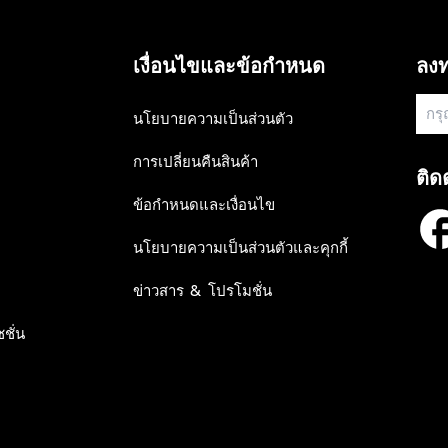
9
9
N
9
9
S
0
0
A
,
,
เงื่อนไขและข้อกำหนด
ลงท
L
N
N
E
O
O
F
W
W
นโยบายความเป็นส่วนตัว
O
O
O
R
N
N
การเปลี่ยนคืนสินค้า
฿
S
S
ติด
1
A
A
,
ข้อกำหนดและเงื่อนไข
L
L
0
E
E
8
นโยบายความเป็นส่วนตัวและคุกกี้
F
F
0
O
O
R
R
ข่าวสาร & โปรโมชั่น
฿
฿
1
1
ชั่น
,
,
8
0
8
8
8
8