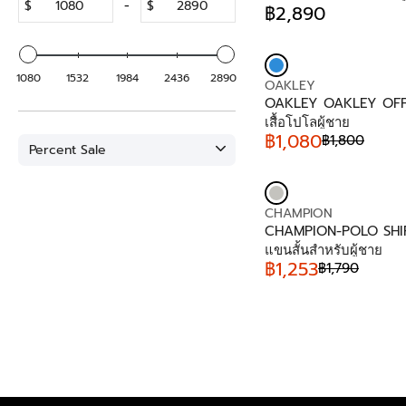
$
-
$
D
฿2,890
R
O
E
R
G
:
U
1080
1532
1984
2436
2890
V
OAKLEY
L
E
OAKLEY OAKLEY OFF
A
N
เสื้อโปโลผู้ชาย
R
D
฿1,080
฿1,800
P
R
Percent Sale
O
R
E
R
I
G
:
C
U
E
V
CHAMPION
L
฿
E
CHAMPION-POLO SHIRT
A
2
N
แขนสั้นสำหรับผู้ชาย
R
,
D
฿1,253
฿1,790
P
R
8
O
R
E
9
R
I
G
0
:
C
U
E
L
฿
A
1
R
,
P