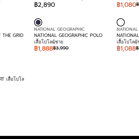
D
D
฿2,890
฿1,080
฿
R
R
O
O
E
E
R
R
G
G
:
:
U
U
V
V
NATIONAL GEOGRAPHIC
NATIONAL
L
L
E
E
 THE GRID
NATIONAL GEOGRAPHIC POLO
NATIONA
A
A
N
N
เสื้อโปโลผู้ชาย
เสื้อโปโลผู
R
R
D
D
฿1,888
฿1,088
฿3,990
฿
P
P
R
R
O
O
R
R
E
E
R
R
I
I
G
G
:
:
C
C
U
U
E
E
L
L
฿
฿
 เสื้อโปโล
A
A
2
1
R
R
,
,
P
P
8
8
R
R
9
0
I
I
0
0
C
C
,
E
E
N
฿
฿
O
3
2
W
,
,
O