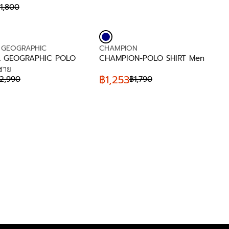
1,800
฿
1
,
8
0
V
 GEOGRAPHIC
CHAMPION
0
E
L GEOGRAPHIC POLO
CHAMPION-POLO SHIRT Men
,
N
้ชาย
N
D
฿1,253
2,990
฿1,790
R
O
O
E
W
R
G
O
:
U
N
L
S
A
A
R
L
P
E
R
F
I
O
C
R
E
฿
฿
1
1
,
,
0