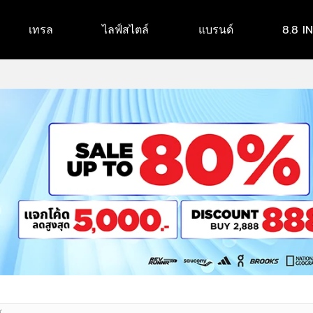
เทรล
ไลฟ์สไตล์
แบรนด์
8.8 I