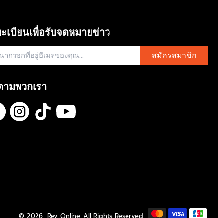
7
8
9
0
0
,
ะเบียนเพื่อรับจดหมายข่าว
N
O
สมัครสมาชิก
W
O
N
S
ตามพวกเรา
A
L
E
F
O
R
฿
1
,
2
5
3
© 2026,
Rev Online
.
All Rights Reserved