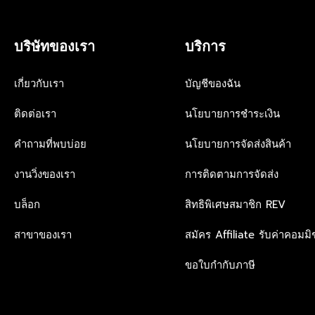
8
R
0
I
0
C
,
บริษัทของเรา
บริการ
E
N
฿
O
1
W
เกี่ยวกับเรา
บัญชีของฉัน
,
O
7
N
9
ติดต่อเรา
นโยบายการชำระเงิน
S
0
A
,
คำถามที่พบบ่อย
นโยบายการจัดส่งสินค้า
L
N
E
O
งานวิ่งของเรา
การติดตามการจัดส่ง
F
W
O
O
R
บล็อก
สิทธิพิเศษสมาชิก REV
N
฿
S
1
A
สาขาของเรา
สมัคร Affiliate รับค่าคอมมิช
,
L
0
E
ขอใบกำกับภาษี
8
F
0
O
R
฿