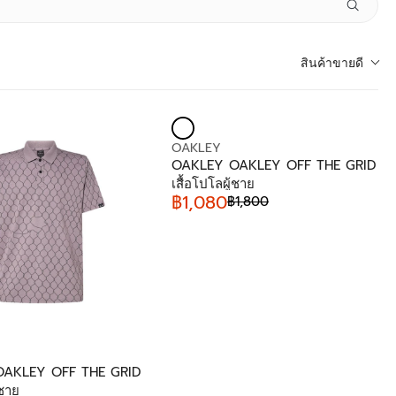
สินค้าขายดี
V
OAKLEY
E
OAKLEY OAKLEY OFF THE GRID
N
เสื้อโปโลผู้ชาย
D
฿1,080
฿1,800
R
O
E
R
G
:
U
L
A
R
P
R
I
AKLEY OFF THE GRID
C
้ชาย
E