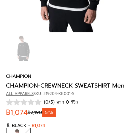
CHAMPION
CHAMPION-CREWNECK SWEATSHIRT Men
ALL APPARELS
SKU: 219204-KK001-S
(0/5) จาก 0 รีวิว
฿1,074
฿2,190
51%
สี:
BLACK
-
฿1,074