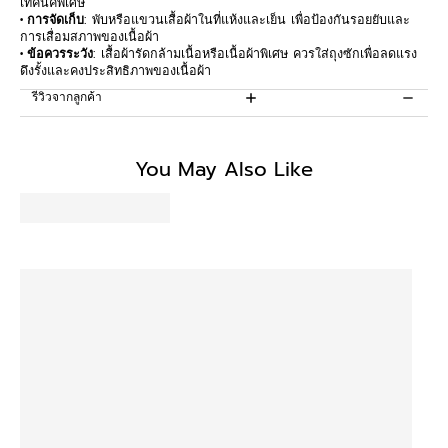
เทคนิคพิเศษ
• การจัดเก็บ
: พับหรือแขวนเสื้อผ้าในที่แห้งและเย็น เพื่อป้องกันรอยยับและ
การเสื่อมสภาพของเนื้อผ้า
• ข้อควรระวัง
: เสื้อผ้ารัดกล้ามเนื้อหรือเนื้อผ้าพิเศษ ควรใส่ถุงซักเพื่อลดแรง
ดึงรั้งและคงประสิทธิภาพของเนื้อผ้า
รีวิวจากลูกค้า
Be the first to write a review
You May Also Like
Write a review
No items found