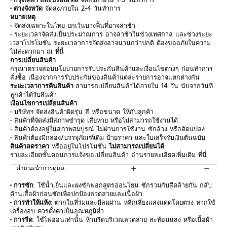
• ต่างจังหวัด
จัดส่งภายใน 2-4 วันทำการ
หมายเหตุ
• จัดส่งเฉพาะในไทย ยกเว้นบางพื้นที่อาจล่าช้า
• ระยะเวลาจัดส่งเป็นประมาณการ อาจล่าช้าในช่วงเทศกาล และช่วงระยะ
เวลาโปรโมชั่น ระยะเวลาการจัดส่งอาจนานกว่าปกติ ต้องขออภัยในความ
ไม่สะดวกมา ณ ที่นี้
การเปลี่ยนสินค้า
กรุณาตรวจสอบนโยบายการรับประกันสินค้าและเงื่อนไขต่างๆ ก่อนทำการ
สั่งซื้อ เนื่องจากการรับประกันของสินค้าแต่ละรายการอาจแตกต่างกัน
ระยะเวลาการคืนสินค้า
สามารถเปลี่ยนสินค้าได้ภายใน 14 วัน นับจากวันที่
ลูกค้าได้รับสินค้า
เงื่อนไขการเปลี่ยนสินค้า
• บริษัทฯ จัดส่งสินค้าผิดรุ่น สี หรือขนาด ให้กับลูกค้า
• สินค้าที่จัดส่งมีสภาพชำรุด เสียหาย หรือไม่สามารถใช้งานได้
• สินค้าต้องอยู่ในสภาพสมบูรณ์ ไม่ผ่านการใช้งาน ซักล้าง หรือดัดแปลง
• สินค้าต้องมีกล่อง/บรรจุภัณฑ์เดิม ป้ายราคา และใบเสร็จรับเงินต้นฉบับ
สินค้าลดราคา
หรืออยู่ในโปรโมชั่น
ไม่สามารถเปลี่ยนได้
รายละเอียดขั้นตอนการแจ้งขอเปลี่ยนสินค้า อ่านรายละเอียดเพิ่มเติม
ที่นี่
คำแนะนำการดูแล
• การซัก
: ใช้น้ำเย็นและผงซักฟอกสูตรอ่อนโยน ซักรวมกับสีคล้ายกัน กลับ
ด้านเสื้อผ้าก่อนซักเพื่อปกป้องลวดลายและเนื้อผ้า
• การทำให้แห้ง
: ตากในที่ร่มและมีลมผ่าน หลีกเลี่ยงแสงแดดโดยตรง หากใช้
เครื่องอบ ควรตั้งค่าเป็นอุณหภูมิต่ำ
• การรีด
: ใช้ไฟอ่อนเท่านั้น ห้ามรีดบริเวณลวดลาย สะท้อนแสง หรือเนื้อผ้า