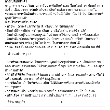
การเปลี่ยนสินค้า
กรุณาตรวจสอบนโยบายการรับประกันสินค้าและเงื่อนไขต่างๆ ก่อนทำการ
สั่งซื้อ เนื่องจากการรับประกันของสินค้าแต่ละรายการอาจแตกต่างกัน
ระยะเวลาการคืนสินค้า
สามารถเปลี่ยนสินค้าได้ภายใน 14 วัน นับจากวันที่
ลูกค้าได้รับสินค้า
เงื่อนไขการเปลี่ยนสินค้า
• บริษัทฯ จัดส่งสินค้าผิดรุ่น สี หรือขนาด ให้กับลูกค้า
• สินค้าที่จัดส่งมีสภาพชำรุด เสียหาย หรือไม่สามารถใช้งานได้
• สินค้าต้องอยู่ในสภาพสมบูรณ์ ไม่ผ่านการใช้งาน ซักล้าง หรือดัดแปลง
• สินค้าต้องมีกล่อง/บรรจุภัณฑ์เดิม ป้ายราคา และใบเสร็จรับเงินต้นฉบับ
สินค้าลดราคา
หรืออยู่ในโปรโมชั่น
ไม่สามารถเปลี่ยนได้
รายละเอียดขั้นตอนการแจ้งขอเปลี่ยนสินค้า อ่านรายละเอียดเพิ่มเติม
ที่นี่
คำแนะนำการดูแล
• การทำความสะอาด
: ใช้แปรงขนนุ่มหรือผ้าชุบน้ำหมาด ๆ เช็ดสิ่งสกปรก
ออก สำหรับคราบฝังลึก ให้ใช้สบู่อ่อนกับน้ำอุ่น ห้ามซักเครื่อง เว้นแต่ระบุว่า
สามารถทำได้
• การทำให้แห้ง
: ผึ่งลมในที่ร่มและอากาศถ่ายเท ห้ามตากแดดโดยตรงหรือใช้
เครื่องอบแห้ง เพราะอาจทำให้วัสดุเสียหาย
• การจัดเก็บ
: เก็บในที่แห้งและเย็น ใส่ที่ดันทรงหรือกระดาษยัดรองเท้าเพื่อ
รักษารูปทรง
• การป้องกันน้ำ
: หากเป็นรองเท้ากันน้ำ ควรฉีดสเปรย์กันน้ำเป็นระยะ
• หลีกเลี่ยง
: สารเคมีรุนแรง การแช่น้ำเป็นเวลานาน และความร้อนสูง
รีวิวจากลูกค้า