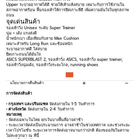
Upper ระบายอากาศได้ดี ช่วยให้เท้าแห้งสบาย เหมาะกับการใช้งานใน
สภาพอากาศร้อน พื้นรองเท้าให้การยึดเกาะที่ดี เพิ่มความมั่นใจในทุกสภาพ
ถนน
จุดเด่นสินค้า
รองเท้าวิ่ง Unisex ระดับ Super Trainer
นุ่ม + เด้ง แรงส่งดี
น้ำหนักเบา เมื่อเทียบกับสาย Max Cushion
เหมาะสำหรับ Long Run และซ้อมหนัก
ระบายอากาศดี ใส่สบาย
ยึดเกาะถนนได้มั่นใจ
ASICS SUPERBLAST 2, รองเท้าวิ่ง ASICS, รองเท้าวิ่ง super trainer,
รองเท้าวิ่งนุ่มเด้ง, รองเท้าวิ่งระยะไกล, running shoes
นโยบายการคืนสินค้า
การจัดส่งสินค้า
• กรุงเทพฯ และปริมณฑล
จัดส่งภายใน 1-5 วันทำการ
• ต่างจังหวัด
จัดส่งภายใน 2-4 วันทำการ
หมายเหตุ
• จัดส่งเฉพาะในไทย ยกเว้นบางพื้นที่อาจล่าช้า
• ระยะเวลาจัดส่งเป็นประมาณการ อาจล่าช้าในช่วงเทศกาล และช่วงระยะ
เวลาโปรโมชั่น ระยะเวลาการจัดส่งอาจนานกว่าปกติ ต้องขออภัยในความ
ไม่สะดวกมา ณ ที่นี้