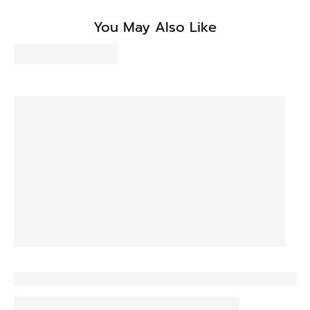
Be the first to write a review
You May Also Like
Write a review
No items found