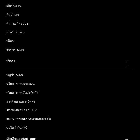
เกี่ยวกับเรา
ติดต่อเรา
คำถามที่พบบ่อย
งานวิ่งของเรา
บล็อก
สาขาของเรา
บริการ
บัญชีของฉัน
นโยบายการชำระเงิน
นโยบายการจัดส่งสินค้า
การติดตามการจัดส่ง
สิทธิพิเศษสมาชิก REV
สมัคร Affiliate รับค่าคอมมิชชั่น
ขอใบกำกับภาษี
เงื่อนไขและข้อกำหนด