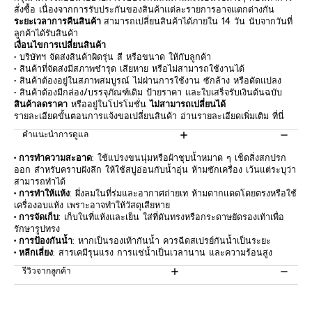
สั่งซื้อ เนื่องจากการรับประกันของสินค้าแต่ละรายการอาจแตกต่างกัน
ระยะเวลาการคืนสินค้า
สามารถเปลี่ยนสินค้าได้ภายใน 14 วัน นับจากวันที่
ลูกค้าได้รับสินค้า
เงื่อนไขการเปลี่ยนสินค้า
• บริษัทฯ จัดส่งสินค้าผิดรุ่น สี หรือขนาด ให้กับลูกค้า
• สินค้าที่จัดส่งมีสภาพชำรุด เสียหาย หรือไม่สามารถใช้งานได้
• สินค้าต้องอยู่ในสภาพสมบูรณ์ ไม่ผ่านการใช้งาน ซักล้าง หรือดัดแปลง
• สินค้าต้องมีกล่อง/บรรจุภัณฑ์เดิม ป้ายราคา และใบเสร็จรับเงินต้นฉบับ
สินค้าลดราคา
หรืออยู่ในโปรโมชั่น
ไม่สามารถเปลี่ยนได้
รายละเอียดขั้นตอนการแจ้งขอเปลี่ยนสินค้า อ่านรายละเอียดเพิ่มเติม
ที่นี่
คำแนะนำการดูแล
• การทำความสะอาด
: ใช้แปรงขนนุ่มหรือผ้าชุบน้ำหมาด ๆ เช็ดสิ่งสกปรก
ออก สำหรับคราบฝังลึก ให้ใช้สบู่อ่อนกับน้ำอุ่น ห้ามซักเครื่อง เว้นแต่ระบุว่า
สามารถทำได้
• การทำให้แห้ง
: ผึ่งลมในที่ร่มและอากาศถ่ายเท ห้ามตากแดดโดยตรงหรือใช้
เครื่องอบแห้ง เพราะอาจทำให้วัสดุเสียหาย
• การจัดเก็บ
: เก็บในที่แห้งและเย็น ใส่ที่ดันทรงหรือกระดาษยัดรองเท้าเพื่อ
รักษารูปทรง
• การป้องกันน้ำ
: หากเป็นรองเท้ากันน้ำ ควรฉีดสเปรย์กันน้ำเป็นระยะ
• หลีกเลี่ยง
: สารเคมีรุนแรง การแช่น้ำเป็นเวลานาน และความร้อนสูง
รีวิวจากลูกค้า
Be the first to write a review