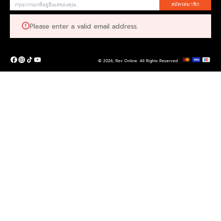
สมัครสมาชิก
Please enter a valid email address.
© 2026,
Rev Online
.
All Rights Reserved