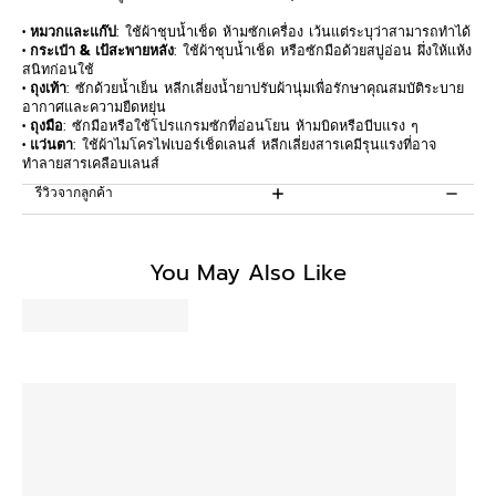
• หมวกและแก๊ป
: ใช้ผ้าชุบน้ำเช็ด ห้ามซักเครื่อง เว้นแต่ระบุว่าสามารถทำได้
• กระเป๋า & เป้สะพายหลัง
: ใช้ผ้าชุบน้ำเช็ด หรือซักมือด้วยสบู่อ่อน ผึ่งให้แห้ง
สนิทก่อนใช้
• ถุงเท้า
: ซักด้วยน้ำเย็น หลีกเลี่ยงน้ำยาปรับผ้านุ่มเพื่อรักษาคุณสมบัติระบาย
อากาศและความยืดหยุ่น
• ถุงมือ
: ซักมือหรือใช้โปรแกรมซักที่อ่อนโยน ห้ามบิดหรือบีบแรง ๆ
• แว่นตา
: ใช้ผ้าไมโครไฟเบอร์เช็ดเลนส์ หลีกเลี่ยงสารเคมีรุนแรงที่อาจ
ทำลายสารเคลือบเลนส์
รีวิวจากลูกค้า
Be the first to write a review
You May Also Like
Write a review
No items found