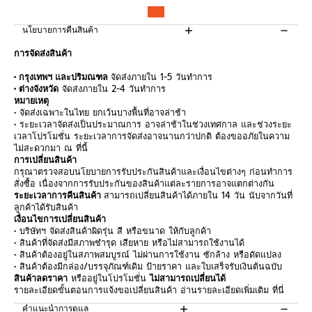
นโยบายการคืนสินค้า
การจัดส่งสินค้า
• กรุงเทพฯ และปริมณฑล
จัดส่งภายใน 1-5 วันทำการ
• ต่างจังหวัด
จัดส่งภายใน 2-4 วันทำการ
หมายเหตุ
• จัดส่งเฉพาะในไทย ยกเว้นบางพื้นที่อาจล่าช้า
• ระยะเวลาจัดส่งเป็นประมาณการ อาจล่าช้าในช่วงเทศกาล และช่วงระยะ
เวลาโปรโมชั่น ระยะเวลาการจัดส่งอาจนานกว่าปกติ ต้องขออภัยในความ
ไม่สะดวกมา ณ ที่นี้
การเปลี่ยนสินค้า
กรุณาตรวจสอบนโยบายการรับประกันสินค้าและเงื่อนไขต่างๆ ก่อนทำการ
สั่งซื้อ เนื่องจากการรับประกันของสินค้าแต่ละรายการอาจแตกต่างกัน
ระยะเวลาการคืนสินค้า
สามารถเปลี่ยนสินค้าได้ภายใน 14 วัน นับจากวันที่
ลูกค้าได้รับสินค้า
เงื่อนไขการเปลี่ยนสินค้า
• บริษัทฯ จัดส่งสินค้าผิดรุ่น สี หรือขนาด ให้กับลูกค้า
• สินค้าที่จัดส่งมีสภาพชำรุด เสียหาย หรือไม่สามารถใช้งานได้
• สินค้าต้องอยู่ในสภาพสมบูรณ์ ไม่ผ่านการใช้งาน ซักล้าง หรือดัดแปลง
• สินค้าต้องมีกล่อง/บรรจุภัณฑ์เดิม ป้ายราคา และใบเสร็จรับเงินต้นฉบับ
สินค้าลดราคา
หรืออยู่ในโปรโมชั่น
ไม่สามารถเปลี่ยนได้
รายละเอียดขั้นตอนการแจ้งขอเปลี่ยนสินค้า อ่านรายละเอียดเพิ่มเติม
ที่นี่
คำแนะนำการดูแล