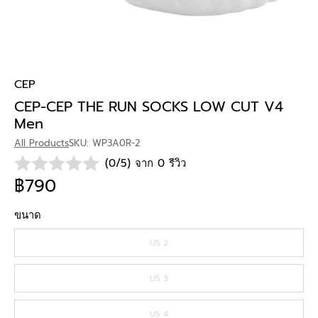
CEP
CEP-CEP THE RUN SOCKS LOW CUT V4
Men
All Products
SKU: WP3A0R-2
(0/5) จาก 0 รีวิว
฿790
ขนาด
US 2
US 3
US 4