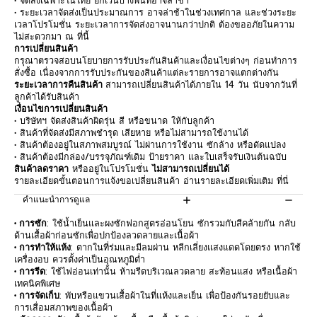
• จัดส่งเฉพาะในไทย ยกเว้นบางพื้นที่อาจล่าช้า
• ระยะเวลาจัดส่งเป็นประมาณการ อาจล่าช้าในช่วงเทศกาล และช่วงระยะ
เวลาโปรโมชั่น ระยะเวลาการจัดส่งอาจนานกว่าปกติ ต้องขออภัยในความ
ไม่สะดวกมา ณ ที่นี้
การเปลี่ยนสินค้า
กรุณาตรวจสอบนโยบายการรับประกันสินค้าและเงื่อนไขต่างๆ ก่อนทำการ
สั่งซื้อ เนื่องจากการรับประกันของสินค้าแต่ละรายการอาจแตกต่างกัน
ระยะเวลาการคืนสินค้า
สามารถเปลี่ยนสินค้าได้ภายใน 14 วัน นับจากวันที่
ลูกค้าได้รับสินค้า
เงื่อนไขการเปลี่ยนสินค้า
• บริษัทฯ จัดส่งสินค้าผิดรุ่น สี หรือขนาด ให้กับลูกค้า
• สินค้าที่จัดส่งมีสภาพชำรุด เสียหาย หรือไม่สามารถใช้งานได้
• สินค้าต้องอยู่ในสภาพสมบูรณ์ ไม่ผ่านการใช้งาน ซักล้าง หรือดัดแปลง
• สินค้าต้องมีกล่อง/บรรจุภัณฑ์เดิม ป้ายราคา และใบเสร็จรับเงินต้นฉบับ
สินค้าลดราคา
หรืออยู่ในโปรโมชั่น
ไม่สามารถเปลี่ยนได้
รายละเอียดขั้นตอนการแจ้งขอเปลี่ยนสินค้า อ่านรายละเอียดเพิ่มเติม
ที่นี่
คำแนะนำการดูแล
• การซัก
: ใช้น้ำเย็นและผงซักฟอกสูตรอ่อนโยน ซักรวมกับสีคล้ายกัน กลับ
ด้านเสื้อผ้าก่อนซักเพื่อปกป้องลวดลายและเนื้อผ้า
• การทำให้แห้ง
: ตากในที่ร่มและมีลมผ่าน หลีกเลี่ยงแสงแดดโดยตรง หากใช้
เครื่องอบ ควรตั้งค่าเป็นอุณหภูมิต่ำ
• การรีด
: ใช้ไฟอ่อนเท่านั้น ห้ามรีดบริเวณลวดลาย สะท้อนแสง หรือเนื้อผ้า
เทคนิคพิเศษ
• การจัดเก็บ
: พับหรือแขวนเสื้อผ้าในที่แห้งและเย็น เพื่อป้องกันรอยยับและ
การเสื่อมสภาพของเนื้อผ้า