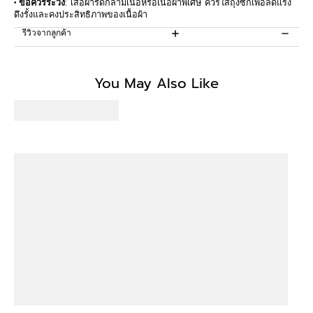
• ข้อควรระวัง
: เสื้อผ้ารัดกล้ามเนื้อหรือเนื้อผ้าพิเศษ ควรใส่ถุงซักเพื่อลดแรง
ดึงรั้งและคงประสิทธิภาพของเนื้อผ้า
รีวิวจากลูกค้า
Be the first to write a review
You May Also Like
Write a review
No items found