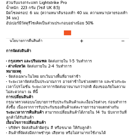
ส่วนรับแรงกระแทก
Lightstrike Pro
น้ำหนัก:
223
กรัม (ไซส์
UK 8.5)
มิดโซลดรอป:
6
มม. (ความหนาส้นรองเท้า
40
มม. ความหนาปลายรองเท้า
34
มม.)
อัปเปอร์มีวัสดุรีไซเคิลเป็นส่วนประกอบอย่างน้อย
50%
นโยบายการคืนสินค้า
การจัดส่งสินค้า
• กรุงเทพฯ และปริมณฑล
จัดส่งภายใน 1-5 วันทำการ
• ต่างจังหวัด
จัดส่งภายใน 2-4 วันทำการ
หมายเหตุ
• จัดส่งเฉพาะในไทย ยกเว้นบางพื้นที่อาจล่าช้า
• ระยะเวลาจัดส่งเป็นประมาณการ อาจล่าช้าในช่วงเทศกาล และช่วงระยะ
เวลาโปรโมชั่น ระยะเวลาการจัดส่งอาจนานกว่าปกติ ต้องขออภัยในความ
ไม่สะดวกมา ณ ที่นี้
การเปลี่ยนสินค้า
กรุณาตรวจสอบนโยบายการรับประกันสินค้าและเงื่อนไขต่างๆ ก่อนทำการ
สั่งซื้อ เนื่องจากการรับประกันของสินค้าแต่ละรายการอาจแตกต่างกัน
ระยะเวลาการคืนสินค้า
สามารถเปลี่ยนสินค้าได้ภายใน 14 วัน นับจากวันที่
ลูกค้าได้รับสินค้า
เงื่อนไขการเปลี่ยนสินค้า
• บริษัทฯ จัดส่งสินค้าผิดรุ่น สี หรือขนาด ให้กับลูกค้า
• สินค้าที่จัดส่งมีสภาพชำรุด เสียหาย หรือไม่สามารถใช้งานได้