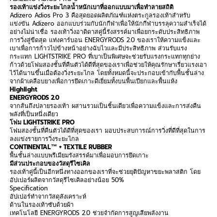
รองเท้าแข่งวิ่งระยะไกลน้ำหนักเบาที่ออกแบบมาเพื่อทำลายสถิติ
Adizero Adios Pro 3
คือสุดยอดผลิตภัณฑ์แห่งตระกูลรองเท้าสำหรับ
แข่งขัน
Adizero
ออกแบบร่วมกับนักกีฬาเพื่อให้นักกีฬาบรรลุความสำเร็จได้
อย่างไม่น่าเชื่อ รองเท้าวิ่งอาดิดาสคู่นี้รังสรรค์มาเพื่อยกระดับประสิทธิภาพ
การวิ่งสู่ขีดสุด แท่งคาร์บอน
ENERGYRODS 2.0
ของเราให้ความแข็งและ
เบาเพื่อการก้าวไปข้างหน้าอย่างฉับไวและมีประสิทธิภาพ ส่วนรับแรง
กระแทก
LIGHTSTRIKE PRO
ที่เบาเป็นพิเศษจะช่วยรับแรงกระแทกทุกย่าง
ก้าวด้วยโฟมสองชั้นที่คืนตัวได้ดีที่สุดของเราเพื่อช่วยให้คุณรักษาเรี่ยวแรงเอา
ไว้ได้นานขึ้นเมื่อต้องวิ่งระยะไกล โดยทั้งหมดนี้จะประกอบเข้ากับพื้นชั้นล่าง
จากผ้าเคลือบยางเพื่อการยึดเกาะดีเยี่ยมทั้งบนพื้นเปียกและพื้นแห้ง
Highlight
ENERGYRODS 2.0
จากส้นถึงปลายรองเท้า ผสานรวมเป็นชิ้นเดียวเพื่อความแข็งและการส่งคืน
พลังที่เป็นหนึ่งเดียว
โฟม
LIGHTSTRIKE PRO
โฟมสองชั้นที่คืนตัวได้ดีที่สุดของเรา มอบประสบการณ์การวิ่งที่ดีที่สุดในการ
ลงแข่งรายการวิ่งระยะไกล
CONTINENTAL™ + TEXTILE RUBBER
พื้นชั้นล่างแบบพรีเมียมรังสรรค์มาเพื่อมอบการยึดเกาะ
มีส่วนประกอบของวัสดุรีไซเคิล
รองเท้าคู่นี้เป็นอีกหนึ่งทางออกของเราที่จะช่วยยุติปัญหาขยะพลาสติก โดย
อัปเปอร์ผลิตจากวัสดุรีไซเคิลอย่างน้อย
50%
Specification
อัปเปอร์ทำจากวัสดุสังเคราะห์
ด้านในรองเท้าซับด้วยผ้า
เทคโนโลยี
ENERGYRODS 2.0
ช่วยจำกัดการสูญเสียพลังงาน