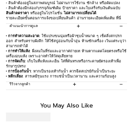
• สินค้าต้องอยู่ในสภาพสมบูรณ์ ไม่ผ่านการใช้งาน ซักล้าง หรือดัดแปลง
• สินค้าต้องมีกล่อง/บรรจุภัณฑ์เดิม ป้ายราคา และใบเสร็จรับเงินต้นฉบับ
สินค้าลดราคา
หรืออยู่ในโปรโมชั่น
ไม่สามารถเปลี่ยนได้
รายละเอียดขั้นตอนการแจ้งขอเปลี่ยนสินค้า อ่านรายละเอียดเพิ่มเติม
ที่นี่
คำแนะนำการดูแล
• การทำความสะอาด
: ใช้แปรงขนนุ่มหรือผ้าชุบน้ำหมาด ๆ เช็ดสิ่งสกปรก
ออก สำหรับคราบฝังลึก ให้ใช้สบู่อ่อนกับน้ำอุ่น ห้ามซักเครื่อง เว้นแต่ระบุว่า
สามารถทำได้
• การทำให้แห้ง
: ผึ่งลมในที่ร่มและอากาศถ่ายเท ห้ามตากแดดโดยตรงหรือใช้
เครื่องอบแห้ง เพราะอาจทำให้วัสดุเสียหาย
• การจัดเก็บ
: เก็บในที่แห้งและเย็น ใส่ที่ดันทรงหรือกระดาษยัดรองเท้าเพื่อ
รักษารูปทรง
• การป้องกันน้ำ
: หากเป็นรองเท้ากันน้ำ ควรฉีดสเปรย์กันน้ำเป็นระยะ
• หลีกเลี่ยง
: สารเคมีรุนแรง การแช่น้ำเป็นเวลานาน และความร้อนสูง
รีวิวจากลูกค้า
Be the first to write a review
You May Also Like
Write a review
No items found