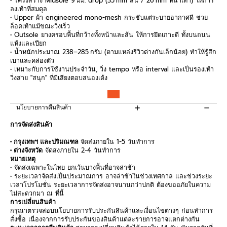
• โครงสร้าง Midsole 9 มม. drop (35 mm ส้น / 26 mm หน้าเท้า) ให้การ
ลงเท้าที่สมดุล
• Upper ผ้า engineered mono-mesh กระชับแต่ระบายอากาศดี ช่วย
ล็อคเท้าแม้ขณะวิ่งเร็ว
• Outsole ยางครอบพื้นที่กว้างทั้งหน้าและส้น ให้การยึดเกาะดี ทั้งบนถนน
แห้งและเปียก
• น้ำหนักประมาณ 238–285 กรัม (ตามแหล่งรีวิวต่างกันเล็กน้อย) ทำให้รู้สึก
เบาและคล่องตัว
• เหมาะกับการใช้งานประจำวัน, วิ่ง tempo หรือ interval และเป็นรองเท้า
วิ่งสาย "สนุก" ที่มีเสียงตอบสนองเด้ง
นโยบายการคืนสินค้า
การจัดส่งสินค้า
• กรุงเทพฯ และปริมณฑล
จัดส่งภายใน 1-5 วันทำการ
• ต่างจังหวัด
จัดส่งภายใน 2-4 วันทำการ
หมายเหตุ
• จัดส่งเฉพาะในไทย ยกเว้นบางพื้นที่อาจล่าช้า
• ระยะเวลาจัดส่งเป็นประมาณการ อาจล่าช้าในช่วงเทศกาล และช่วงระยะ
เวลาโปรโมชั่น ระยะเวลาการจัดส่งอาจนานกว่าปกติ ต้องขออภัยในความ
ไม่สะดวกมา ณ ที่นี้
การเปลี่ยนสินค้า
กรุณาตรวจสอบนโยบายการรับประกันสินค้าและเงื่อนไขต่างๆ ก่อนทำการ
สั่งซื้อ เนื่องจากการรับประกันของสินค้าแต่ละรายการอาจแตกต่างกัน