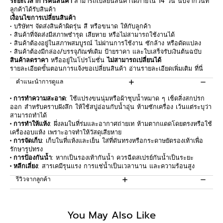
ระยะเวลาการคืนสินค้า
สามารถเปลี่ยนสินค้าได้ภายใน 14 วัน นับจากวันที่
ลูกค้าได้รับสินค้า
เงื่อนไขการเปลี่ยนสินค้า
• บริษัทฯ จัดส่งสินค้าผิดรุ่น สี หรือขนาด ให้กับลูกค้า
• สินค้าที่จัดส่งมีสภาพชำรุด เสียหาย หรือไม่สามารถใช้งานได้
• สินค้าต้องอยู่ในสภาพสมบูรณ์ ไม่ผ่านการใช้งาน ซักล้าง หรือดัดแปลง
• สินค้าต้องมีกล่อง/บรรจุภัณฑ์เดิม ป้ายราคา และใบเสร็จรับเงินต้นฉบับ
สินค้าลดราคา
หรืออยู่ในโปรโมชั่น
ไม่สามารถเปลี่ยนได้
รายละเอียดขั้นตอนการแจ้งขอเปลี่ยนสินค้า อ่านรายละเอียดเพิ่มเติม
ที่นี่
คำแนะนำการดูแล
• การทำความสะอาด
: ใช้แปรงขนนุ่มหรือผ้าชุบน้ำหมาด ๆ เช็ดสิ่งสกปรก
ออก สำหรับคราบฝังลึก ให้ใช้สบู่อ่อนกับน้ำอุ่น ห้ามซักเครื่อง เว้นแต่ระบุว่า
สามารถทำได้
• การทำให้แห้ง
: ผึ่งลมในที่ร่มและอากาศถ่ายเท ห้ามตากแดดโดยตรงหรือใช้
เครื่องอบแห้ง เพราะอาจทำให้วัสดุเสียหาย
• การจัดเก็บ
: เก็บในที่แห้งและเย็น ใส่ที่ดันทรงหรือกระดาษยัดรองเท้าเพื่อ
รักษารูปทรง
• การป้องกันน้ำ
: หากเป็นรองเท้ากันน้ำ ควรฉีดสเปรย์กันน้ำเป็นระยะ
• หลีกเลี่ยง
: สารเคมีรุนแรง การแช่น้ำเป็นเวลานาน และความร้อนสูง
รีวิวจากลูกค้า
Be the first to write a review
You May Also Like