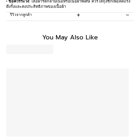
• ข้อควรระวัง
: เสื้อผ้ารัดกล้ามเนื้อหรือเนื้อผ้าพิเศษ ควรใส่ถุงซักเพื่อลดแรง
ดึงรั้งและคงประสิทธิภาพของเนื้อผ้า
รีวิวจากลูกค้า
Be the first to write a review
You May Also Like
Write a review
No items found