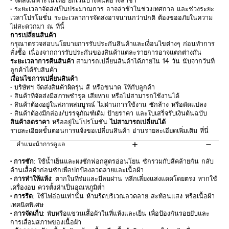
• จัดส่งเฉพาะในไทย ยกเว้นบางพื้นที่อาจล่าช้า
• ระยะเวลาจัดส่งเป็นประมาณการ อาจล่าช้าในช่วงเทศกาล และช่วงระยะ
เวลาโปรโมชั่น ระยะเวลาการจัดส่งอาจนานกว่าปกติ ต้องขออภัยในความ
ไม่สะดวกมา ณ ที่นี้
การเปลี่ยนสินค้า
กรุณาตรวจสอบนโยบายการรับประกันสินค้าและเงื่อนไขต่างๆ ก่อนทำการ
สั่งซื้อ เนื่องจากการรับประกันของสินค้าแต่ละรายการอาจแตกต่างกัน
ระยะเวลาการคืนสินค้า
สามารถเปลี่ยนสินค้าได้ภายใน 14 วัน นับจากวันที่
ลูกค้าได้รับสินค้า
เงื่อนไขการเปลี่ยนสินค้า
• บริษัทฯ จัดส่งสินค้าผิดรุ่น สี หรือขนาด ให้กับลูกค้า
• สินค้าที่จัดส่งมีสภาพชำรุด เสียหาย หรือไม่สามารถใช้งานได้
• สินค้าต้องอยู่ในสภาพสมบูรณ์ ไม่ผ่านการใช้งาน ซักล้าง หรือดัดแปลง
• สินค้าต้องมีกล่อง/บรรจุภัณฑ์เดิม ป้ายราคา และใบเสร็จรับเงินต้นฉบับ
สินค้าลดราคา
หรืออยู่ในโปรโมชั่น
ไม่สามารถเปลี่ยนได้
รายละเอียดขั้นตอนการแจ้งขอเปลี่ยนสินค้า อ่านรายละเอียดเพิ่มเติม
ที่นี่
คำแนะนำการดูแล
• การซัก
: ใช้น้ำเย็นและผงซักฟอกสูตรอ่อนโยน ซักรวมกับสีคล้ายกัน กลับ
ด้านเสื้อผ้าก่อนซักเพื่อปกป้องลวดลายและเนื้อผ้า
• การทำให้แห้ง
: ตากในที่ร่มและมีลมผ่าน หลีกเลี่ยงแสงแดดโดยตรง หากใช้
เครื่องอบ ควรตั้งค่าเป็นอุณหภูมิต่ำ
• การรีด
: ใช้ไฟอ่อนเท่านั้น ห้ามรีดบริเวณลวดลาย สะท้อนแสง หรือเนื้อผ้า
เทคนิคพิเศษ
• การจัดเก็บ
: พับหรือแขวนเสื้อผ้าในที่แห้งและเย็น เพื่อป้องกันรอยยับและ
การเสื่อมสภาพของเนื้อผ้า