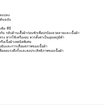
ดัดแปลง
นต้นฉบับ
มเติม
ที่นี่
ัน กลับด้านเสื้อผ้าก่อนซักเพื่อปกป้องลวดลายและเนื้อผ้า
ง หากใช้เครื่องอบ ควรตั้งค่าเป็นอุณหภูมิต่ำ
ือเนื้อผ้าเทคนิคพิเศษ
รอยยับและการเสื่อมสภาพของเนื้อผ้า
ักเพื่อลดแรงดึงรั้งและคงประสิทธิภาพของเนื้อผ้า
รีวิวจากลูกค้า
 a review
ew
nd