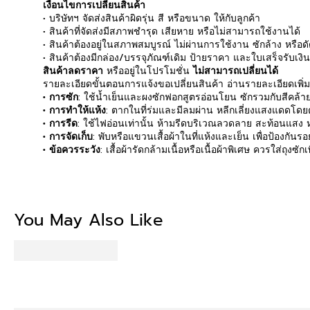
เงื่อนไขการเปลี่ยนสินค้า
• บริษัทฯ จัดส่งสินค้าผิดรุ่น สี หรือขนาด ให้กับลูกค้า
• สินค้าที่จัดส่งมีสภาพชำรุด เสียหาย หรือไม่สามารถใช้งานได้
• สินค้าต้องอยู่ในสภาพสมบูรณ์ ไม่ผ่านการใช้งาน ซักล้าง หรือ
• สินค้าต้องมีกล่อง/บรรจุภัณฑ์เดิม ป้ายราคา และใบเสร็จรับเงิ
สินค้าลดราคา
หรืออยู่ในโปรโมชั่น
ไม่สามารถเปลี่ยนได้
รายละเอียดขั้นตอนการแจ้งขอเปลี่ยนสินค้า อ่านรายละเอียดเพิ่
• การซัก
: ใช้น้ำเย็นและผงซักฟอกสูตรอ่อนโยน ซักรวมกับสีคล้ายก
• การทำให้แห้ง
: ตากในที่ร่มและมีลมผ่าน หลีกเลี่ยงแสงแดดโดยตร
• การรีด
: ใช้ไฟอ่อนเท่านั้น ห้ามรีดบริเวณลวดลาย สะท้อนแสง หร
• การจัดเก็บ
: พับหรือแขวนเสื้อผ้าในที่แห้งและเย็น เพื่อป้องกัน
• ข้อควรระวัง
: เสื้อผ้ารัดกล้ามเนื้อหรือเนื้อผ้าพิเศษ ควรใส่ถุงซ
Be the first to write
You May Also Like
Write a revi
No items fou