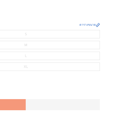
ตารางขนาด
S
M
L
XL