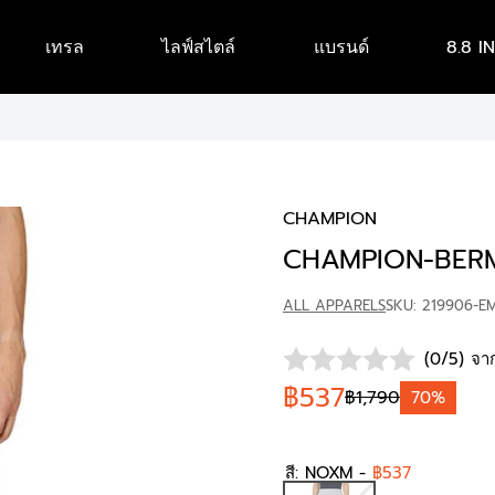
เทรล
ไลฟ์สไตล์
แบรนด์
8.8 I
CHAMPION
CHAMPION-BER
ALL APPARELS
SKU: 219906-E
(0/5) จาก
฿537
฿1,790
70%
สี:
NOXM
-
฿537