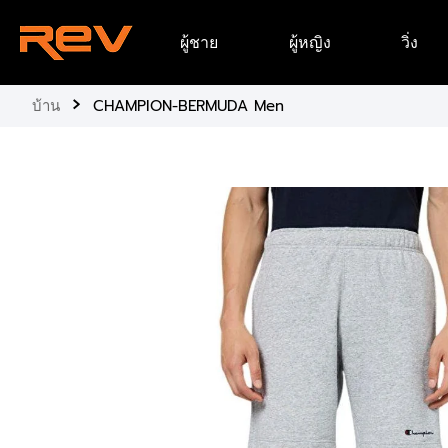
ข้าม
ผู้ชาย
ผู้หญิง
วิ่ง
ไป
ยัง
เนื้อหา
›
บ้าน
CHAMPION-BERMUDA Men
ข้าม
ไป
ยัง
ข้อมูล
ผลิตภัณฑ์