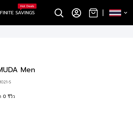
Hot Deals
NFINITE SAVINGS
MUDA Men
M021-S
 0 รีวิว