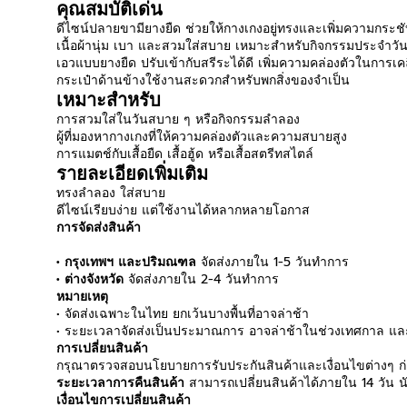
คุณสมบัติเด่น
ดีไซน์ปลายขามียางยืด ช่วยให้กางเกงอยู่ทรงและเพิ่มความกระช
เนื้อผ้านุ่ม เบา และสวมใส่สบาย เหมาะสำหรับกิจกรรมประจำวั
เอวแบบยางยืด ปรับเข้ากับสรีระได้ดี เพิ่มความคล่องตัวในการเค
กระเป๋าด้านข้างใช้งานสะดวกสำหรับพกสิ่งของจำเป็น
เหมาะสำหรับ
การสวมใส่ในวันสบาย ๆ หรือกิจกรรมลำลอง
ผู้ที่มองหากางเกงที่ให้ความคล่องตัวและความสบายสูง
การแมตช์กับเสื้อยืด เสื้อฮู้ด หรือเสื้อสตรีทสไตล์
รายละเอียดเพิ่มเติม
ทรงลำลอง ใส่สบาย
ดีไซน์เรียบง่าย แต่ใช้งานได้หลากหลายโอกาส
การจัดส่งสินค้า
• กรุงเทพฯ และปริมณฑล
จัดส่งภายใน 1-5 วันทำการ
• ต่างจังหวัด
จัดส่งภายใน 2-4 วันทำการ
หมายเหตุ
• จัดส่งเฉพาะในไทย ยกเว้นบางพื้นที่อาจล่าช้า
• ระยะเวลาจัดส่งเป็นประมาณการ อาจล่าช้าในช่วงเทศกาล และ
การเปลี่ยนสินค้า
กรุณาตรวจสอบนโยบายการรับประกันสินค้าและเงื่อนไขต่างๆ ก่อ
ระยะเวลาการคืนสินค้า
สามารถเปลี่ยนสินค้าได้ภายใน 14 วัน นับ
เงื่อนไขการเปลี่ยนสินค้า