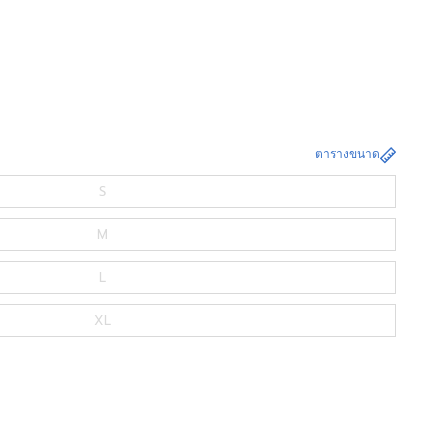
ตารางขนาด
S
M
L
XL