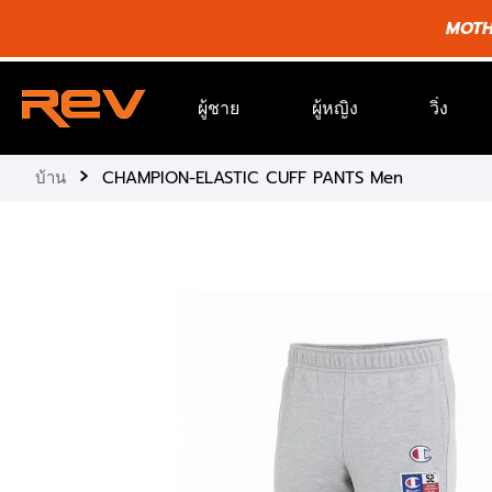
ข้าม
MOTHE
ไป
ยัง
เนื้อหา
ผู้ชาย
ผู้หญิง
วิ่ง
›
บ้าน
CHAMPION-ELASTIC CUFF PANTS Men
ข้าม
ไป
ยัง
ข้อมูล
ผลิตภัณฑ์