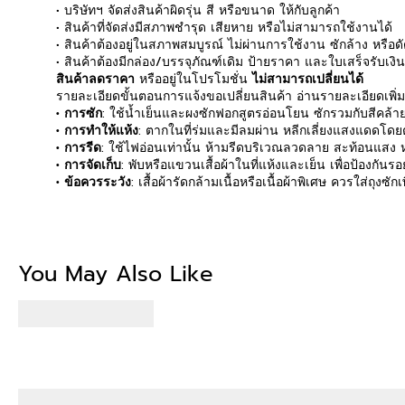
• บริษัทฯ จัดส่งสินค้าผิดรุ่น สี หรือขนาด ให้กับลูกค้า
• สินค้าที่จัดส่งมีสภาพชำรุด เสียหาย หรือไม่สามารถใช้งานได้
• สินค้าต้องอยู่ในสภาพสมบูรณ์ ไม่ผ่านการใช้งาน ซักล้าง หรือ
• สินค้าต้องมีกล่อง/บรรจุภัณฑ์เดิม ป้ายราคา และใบเสร็จรับเงิ
สินค้าลดราคา
หรืออยู่ในโปรโมชั่น
ไม่สามารถเปลี่ยนได้
รายละเอียดขั้นตอนการแจ้งขอเปลี่ยนสินค้า อ่านรายละเอียดเพิ่
• การซัก
: ใช้น้ำเย็นและผงซักฟอกสูตรอ่อนโยน ซักรวมกับสีคล้ายก
• การทำให้แห้ง
: ตากในที่ร่มและมีลมผ่าน หลีกเลี่ยงแสงแดดโดยตร
• การรีด
: ใช้ไฟอ่อนเท่านั้น ห้ามรีดบริเวณลวดลาย สะท้อนแสง หร
• การจัดเก็บ
: พับหรือแขวนเสื้อผ้าในที่แห้งและเย็น เพื่อป้องกัน
• ข้อควรระวัง
: เสื้อผ้ารัดกล้ามเนื้อหรือเนื้อผ้าพิเศษ ควรใส่ถุงซ
Be the first to write
You May Also Like
Write a revi
No items fou