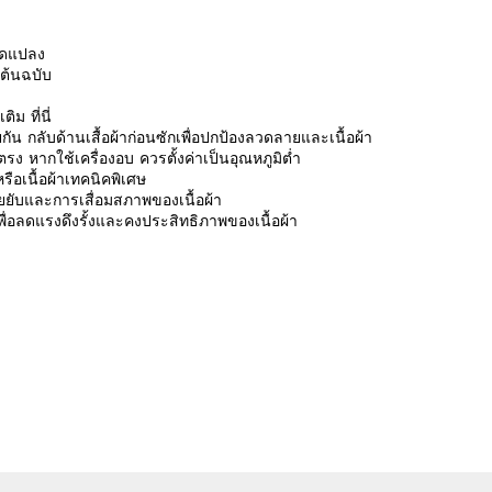
ดัดแปลง
นต้นฉบับ
มเติม
ที่นี่
ัน กลับด้านเสื้อผ้าก่อนซักเพื่อปกป้องลวดลายและเนื้อผ้า
ง หากใช้เครื่องอบ ควรตั้งค่าเป็นอุณหภูมิต่ำ
ือเนื้อผ้าเทคนิคพิเศษ
รอยยับและการเสื่อมสภาพของเนื้อผ้า
ักเพื่อลดแรงดึงรั้งและคงประสิทธิภาพของเนื้อผ้า
รีวิวจากลูกค้า
 a review
ew
nd