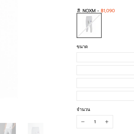
สี:
NOXM
-
฿1,090
ขนาด
จำนวน