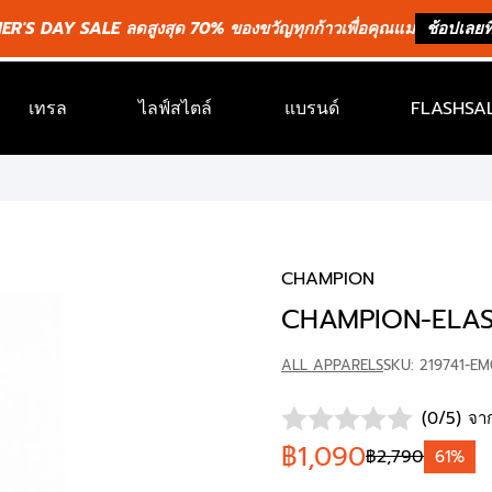
R'S DAY SALE ลดสูงสุด 70% ของขวัญทุกก้าวเพื่อคุณแม่
ช้อปเลยที่
เทรล
ไลฟ์สไตล์
แบรนด์
FLASHSAL
CHAMPION
CHAMPION-ELAS
ALL APPARELS
SKU: 219741-EM
(0/5) จาก
฿1,090
฿2,790
61%