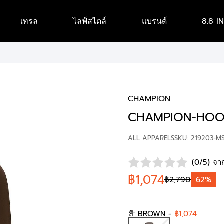
เทรล
ไลฟ์สไตล์
แบรนด์
8.8 I
CHAMPION
CHAMPION-HOO
ALL APPARELS
SKU: 219203-M
(0/5) จาก
฿1,074
฿2,790
62%
สี:
BROWN
-
฿1,074