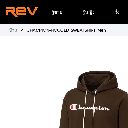
ข้าม
ผู้ชาย
ผู้หญิง
วิ่ง
ไป
ยัง
เนื้อหา
›
บ้าน
CHAMPION-HOODED SWEATSHIRT Men
ข้าม
ไป
ยัง
ข้อมูล
ผลิตภัณฑ์