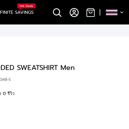
Hot Deals
NFINITE SAVINGS
DED SWEATSHIRT Men
S548-S
 0 รีวิว