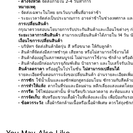
• ต่างจังหวัด
จัดส่งภายใน 2-4 วันทำการ
หมายเหตุ
• จัดส่งเฉพาะในไทย ยกเว้นบางพื้นที่อาจล่าช้า
• ระยะเวลาจัดส่งเป็นประมาณการ อาจล่าช้าในช่วงเทศกาล และ
การเปลี่ยนสินค้า
กรุณาตรวจสอบนโยบายการรับประกันสินค้าและเงื่อนไขต่างๆ ก่อ
ระยะเวลาการคืนสินค้า
สามารถเปลี่ยนสินค้าได้ภายใน 14 วัน นับ
เงื่อนไขการเปลี่ยนสินค้า
• บริษัทฯ จัดส่งสินค้าผิดรุ่น สี หรือขนาด ให้กับลูกค้า
• สินค้าที่จัดส่งมีสภาพชำรุด เสียหาย หรือไม่สามารถใช้งานได้
• สินค้าต้องอยู่ในสภาพสมบูรณ์ ไม่ผ่านการใช้งาน ซักล้าง หรือ
• สินค้าต้องมีกล่อง/บรรจุภัณฑ์เดิม ป้ายราคา และใบเสร็จรับเงิ
สินค้าลดราคา
หรืออยู่ในโปรโมชั่น
ไม่สามารถเปลี่ยนได้
รายละเอียดขั้นตอนการแจ้งขอเปลี่ยนสินค้า อ่านรายละเอียดเพิ่
• การซัก
: ใช้น้ำเย็นและผงซักฟอกสูตรอ่อนโยน ซักรวมกับสีคล้ายก
• การทำให้แห้ง
: ตากในที่ร่มและมีลมผ่าน หลีกเลี่ยงแสงแดดโดยตร
• การรีด
: ใช้ไฟอ่อนเท่านั้น ห้ามรีดบริเวณลวดลาย สะท้อนแสง หร
• การจัดเก็บ
: พับหรือแขวนเสื้อผ้าในที่แห้งและเย็น เพื่อป้องกัน
• ข้อควรระวัง
: เสื้อผ้ารัดกล้ามเนื้อหรือเนื้อผ้าพิเศษ ควรใส่ถุงซ
Be the first to write