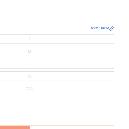
ตารางขนาด
S
M
L
XL
XXL