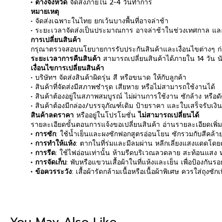
• ต่างจังหวัด
จัดส่งภายใน 2-4 วันทำการ
หมายเหตุ
• จัดส่งเฉพาะในไทย ยกเว้นบางพื้นที่อาจล่าช้า
• ระยะเวลาจัดส่งเป็นประมาณการ อาจล่าช้าในช่วงเทศกาล และ
การเปลี่ยนสินค้า
กรุณาตรวจสอบนโยบายการรับประกันสินค้าและเงื่อนไขต่างๆ ก่อ
ระยะเวลาการคืนสินค้า
สามารถเปลี่ยนสินค้าได้ภายใน 14 วัน นับ
เงื่อนไขการเปลี่ยนสินค้า
• บริษัทฯ จัดส่งสินค้าผิดรุ่น สี หรือขนาด ให้กับลูกค้า
• สินค้าที่จัดส่งมีสภาพชำรุด เสียหาย หรือไม่สามารถใช้งานได้
• สินค้าต้องอยู่ในสภาพสมบูรณ์ ไม่ผ่านการใช้งาน ซักล้าง หรือ
• สินค้าต้องมีกล่อง/บรรจุภัณฑ์เดิม ป้ายราคา และใบเสร็จรับเงิ
สินค้าลดราคา
หรืออยู่ในโปรโมชั่น
ไม่สามารถเปลี่ยนได้
รายละเอียดขั้นตอนการแจ้งขอเปลี่ยนสินค้า อ่านรายละเอียดเพิ่
• การซัก
: ใช้น้ำเย็นและผงซักฟอกสูตรอ่อนโยน ซักรวมกับสีคล้ายก
• การทำให้แห้ง
: ตากในที่ร่มและมีลมผ่าน หลีกเลี่ยงแสงแดดโดยตร
• การรีด
: ใช้ไฟอ่อนเท่านั้น ห้ามรีดบริเวณลวดลาย สะท้อนแสง หร
• การจัดเก็บ
: พับหรือแขวนเสื้อผ้าในที่แห้งและเย็น เพื่อป้องกัน
• ข้อควรระวัง
: เสื้อผ้ารัดกล้ามเนื้อหรือเนื้อผ้าพิเศษ ควรใส่ถุงซ
Be the first to write