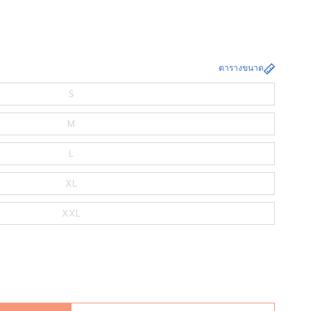
ตารางขนาด
S
M
L
XL
XXL