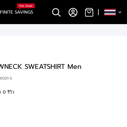
Hot Deals
NFINITE SAVINGS
WNECK SWEATSHIRT Men
W001-S
 0 รีวิว