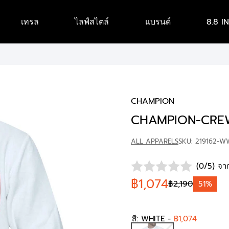
เทรล
ไลฟ์สไตล์
แบรนด์
8.8 I
CHAMPION
CHAMPION-CRE
ALL APPARELS
SKU: 219162-W
(0/5) จาก
฿1,074
฿2,190
51%
สี:
WHITE
-
฿1,074