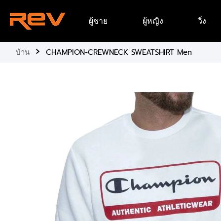
ข้าม
ผู้ชาย
ผู้หญิง
วิ่ง
ไป
ยัง
เนื้อหา
›
บ้าน
CHAMPION-CREWNECK SWEATSHIRT Men
ข้าม
ไป
ยัง
ข้อมูล
ผลิตภัณฑ์