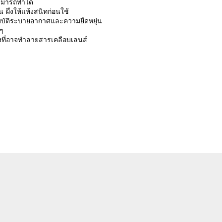
าสามารถทำได้
อน ผึ่งให้แห้งสนิทก่อนใช้
ุณสมบัติระบายอากาศและความยืดหยุ่น
 ๆ
รงที่อาจทำลายสารเคลือบเลนส์
รีวิวจากลูกค้า
 a review
ew
nd