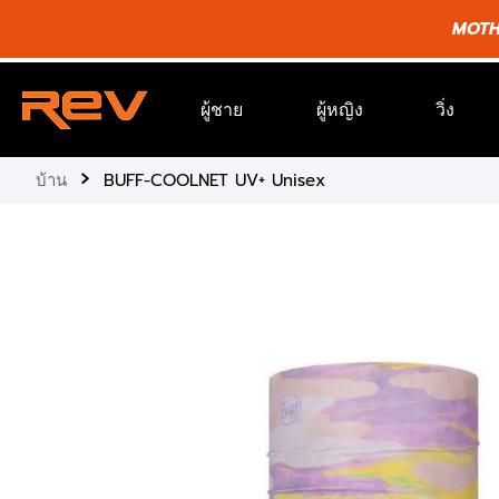
ข้าม
MOTHE
ไป
ยัง
เนื้อหา
ผู้ชาย
ผู้หญิง
วิ่ง
›
บ้าน
BUFF-COOLNET UV+ Unisex
ข้าม
ไป
ยัง
ข้อมูล
ผลิตภัณฑ์