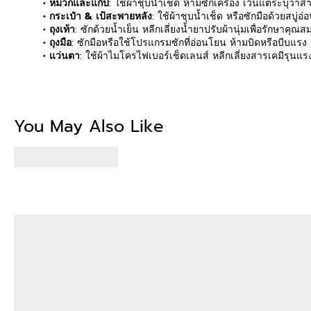
• หมวกและแก๊ป
: ใช้ผ้าชุบน้ำเช็ด ห้ามซักเครื่อง เว้นแต่ระบุว่
• กระเป๋า & เป้สะพายหลัง
: ใช้ผ้าชุบน้ำเช็ด หรือซักมือด้วยสบู่อ่
• ถุงเท้า
: ซักด้วยน้ำเย็น หลีกเลี่ยงน้ำยาปรับผ้านุ่มเพื่อรักษาค
• ถุงมือ
: ซักมือหรือใช้โปรแกรมซักที่อ่อนโยน ห้ามบิดหรือบีบแรง
• แว่นตา
: ใช้ผ้าไมโครไฟเบอร์เช็ดเลนส์ หลีกเลี่ยงสารเคมีรุนแ
Be the first to write
You May Also Like
Write a revi
No items fou