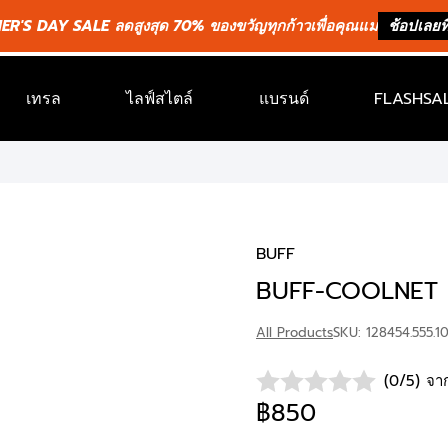
R'S DAY SALE ลดสูงสุด 70% ของขวัญทุกก้าวเพื่อคุณแม่
ช้อปเลยที่
เทรล
ไลฟ์สไตล์
แบรนด์
FLASHSAL
BUFF
BUFF-COOLNET 
All Products
SKU: 128454.555.1
(0/5) จาก
฿850