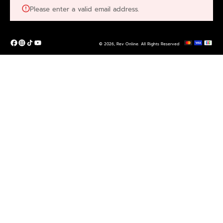
Please enter a valid email address.
© 2026,
Rev Online
.
All Rights Reserved