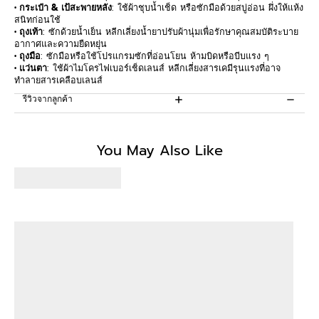
• กระเป๋า & เป้สะพายหลัง
: ใช้ผ้าชุบน้ำเช็ด หรือซักมือด้วยสบู่อ่อน ผึ่งให้แห้ง
สนิทก่อนใช้
• ถุงเท้า
: ซักด้วยน้ำเย็น หลีกเลี่ยงน้ำยาปรับผ้านุ่มเพื่อรักษาคุณสมบัติระบาย
อากาศและความยืดหยุ่น
• ถุงมือ
: ซักมือหรือใช้โปรแกรมซักที่อ่อนโยน ห้ามบิดหรือบีบแรง ๆ
• แว่นตา
: ใช้ผ้าไมโครไฟเบอร์เช็ดเลนส์ หลีกเลี่ยงสารเคมีรุนแรงที่อาจ
ทำลายสารเคลือบเลนส์
รีวิวจากลูกค้า
Be the first to write a review
You May Also Like
Write a review
No items found