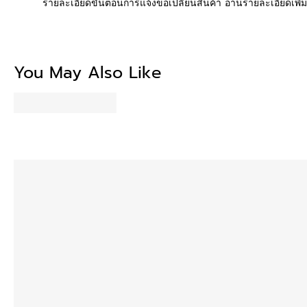
รายละเอียดขั้นตอนการแจ้งขอเปลี่ยนสินค้า อ่านรายละเอียดเพิ่
Be the first to write
You May Also Like
Write a revi
No items fou