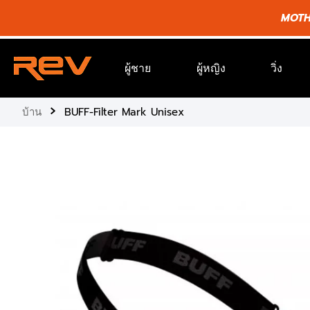
ข้าม
MOTHE
ไป
ยัง
เนื้อหา
ผู้ชาย
ผู้หญิง
วิ่ง
›
บ้าน
BUFF-Filter Mark Unisex
ข้าม
ไป
ยัง
ข้อมูล
ผลิตภัณฑ์