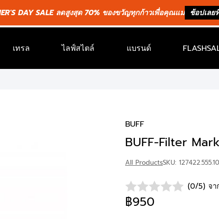
R'S DAY SALE ลดสูงสุด 70% ของขวัญทุกก้าวเพื่อคุณแม่
ช้อปเลยที่
เทรล
ไลฟ์สไตล์
แบรนด์
FLASHSAL
BUFF
BUFF-Filter Mar
All Products
SKU: 127422.555.1
(0/5) จาก
฿950