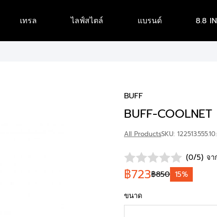
เทรล
ไลฟ์สไตล์
แบรนด์
8.8 I
BUFF
BUFF-COOLNET 
All Products
SKU: 122513.555.10
(0/5) จาก
฿723
฿850
15%
ขนาด