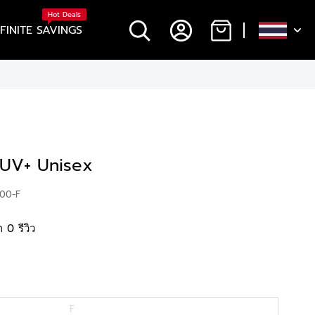
Hot Deals
NFINITE SAVINGS
UV+ Unisex
.00-F
 0 รีวิว
F