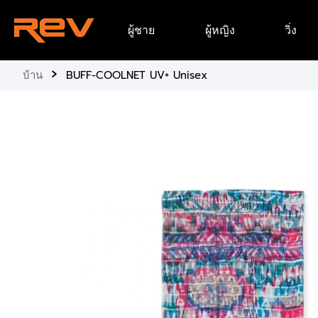
ข้าม
ผู้ชาย
ผู้หญิง
วิ่ง
ไป
ยัง
เนื้อหา
›
บ้าน
BUFF-COOLNET UV+ Unisex
ข้าม
ไป
ยัง
ข้อมูล
ผลิตภัณฑ์