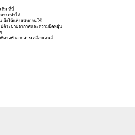
มเติม
ที่นี่
าสามารถทำได้
อน ผึ่งให้แห้งสนิทก่อนใช้
ุณสมบัติระบายอากาศและความยืดหยุ่น
 ๆ
รงที่อาจทำลายสารเคลือบเลนส์
รีวิวจากลูกค้า
 a review
ew
nd