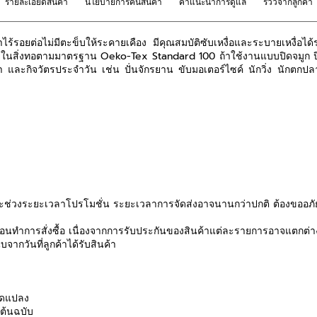
รายละเอียดสินค้า
นโยบายการคืนสินค้า
คำแนะนำการดูแล
รีวิวจากลูกค้า
ร้รอยต่อไม่มีตะข็บให้ระคายเคือง มีคุณสมบัติซับเหงื่อและระบายเหงื่อได้ร
ันตรายในสิ่งทอตามมาตรฐาน Oeko-Tex Standard 100 ถ้าใช้งานแบบปิดจม
กีฬา และกิจวัตรประจำวัน เช่น ปั่นจักรยาน ขับมอเตอร์ไซค์ นักวิ่ง นักตกป
ช่วงระยะเวลาโปรโมชั่น ระยะเวลาการจัดส่งอาจนานกว่าปกติ ต้องขออภัย
นทำการสั่งซื้อ เนื่องจากการรับประกันของสินค้าแต่ละรายการอาจแตกต่า
จากวันที่ลูกค้าได้รับสินค้า
ดัดแปลง
นต้นฉบับ