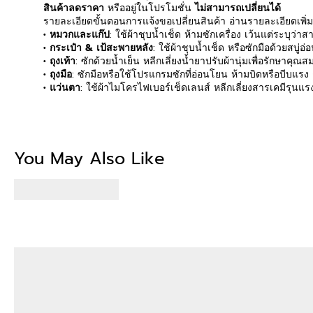
สินค้าลดราคา
หรืออยู่ในโปรโมชั่น
ไม่สามารถเปลี่ยนได้
รายละเอียดขั้นตอนการแจ้งขอเปลี่ยนสินค้า อ่านรายละเอียดเพิ่
• หมวกและแก๊ป
: ใช้ผ้าชุบน้ำเช็ด ห้ามซักเครื่อง เว้นแต่ระบุว่
• กระเป๋า & เป้สะพายหลัง
: ใช้ผ้าชุบน้ำเช็ด หรือซักมือด้วยสบู่อ่
• ถุงเท้า
: ซักด้วยน้ำเย็น หลีกเลี่ยงน้ำยาปรับผ้านุ่มเพื่อรักษาค
• ถุงมือ
: ซักมือหรือใช้โปรแกรมซักที่อ่อนโยน ห้ามบิดหรือบีบแรง
• แว่นตา
: ใช้ผ้าไมโครไฟเบอร์เช็ดเลนส์ หลีกเลี่ยงสารเคมีรุนแ
Be the first to write
You May Also Like
Write a revi
No items fou