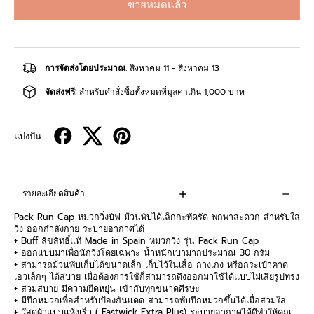
ขายหมดแล้ว
การจัดส่งโดยประมาณ
: สิงหาคม 11 - สิงหาคม 13
จัดส่งฟรี
: สำหรับคำสั่งซื้อทั้งหมดที่มูลค่าเกิน 1,000 บาท
แบ่งปัน
รายละเอียดสินค้า
Pack Run Cap หมวกวิ่งบัฟ ม้วนพับได้เล็กกะทัดรัด พกพาสะดวก สำหรับใส่
วิ่ง ออกกำลังกาย ระบายอากาศได้
+ Buff ลิขสิทธิ์แท้ Made in Spain หมวกวิ่ง รุ่น Pack Run Cap
+ ออกแบบมาเพื่อนักวิ่งโดยเฉพาะ น้ำหนักเบามากประมาณ 30 กรัม
+ สามารถม้วนพับเก็บได้ขนาดเล็ก เก็บไว้ในเสื้อ กางเกง หรือกระเป๋าคาด
เอวเล็กๆ ได้สบาย เมื่อต้องการใช้ก็สามารถดึงออกมาใช้ได้แบบไม่เสียรูปทรง
+ สวมสบาย มีความยืดหยุ่น เข้ากับทุกขนาดศีรษะ
+ มีปีกหมวกเพื่อสำหรับป้องกันแดด สามารถพับปีกหมวกขึ้นได้เมื่อสวมใส่
+ วัสดุผ้าแบบแห้งเร็ว ( Fastwick Extra Plus) ระบายอากาศได้ดีทำให้คุณ