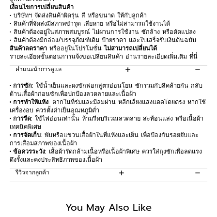
เงื่อนไขการเปลี่ยนสินค้า
• บริษัทฯ จัดส่งสินค้าผิดรุ่น สี หรือขนาด ให้กับลูกค้า
• สินค้าที่จัดส่งมีสภาพชำรุด เสียหาย หรือไม่สามารถใช้งานได้
• สินค้าต้องอยู่ในสภาพสมบูรณ์ ไม่ผ่านการใช้งาน ซักล้าง หรือดัดแปลง
• สินค้าต้องมีกล่อง/บรรจุภัณฑ์เดิม ป้ายราคา และใบเสร็จรับเงินต้นฉบับ
สินค้าลดราคา
หรืออยู่ในโปรโมชั่น
ไม่สามารถเปลี่ยนได้
รายละเอียดขั้นตอนการแจ้งขอเปลี่ยนสินค้า อ่านรายละเอียดเพิ่มเติม
ที่นี่
คำแนะนำการดูแล
• การซัก
: ใช้น้ำเย็นและผงซักฟอกสูตรอ่อนโยน ซักรวมกับสีคล้ายกัน กลับ
ด้านเสื้อผ้าก่อนซักเพื่อปกป้องลวดลายและเนื้อผ้า
• การทำให้แห้ง
: ตากในที่ร่มและมีลมผ่าน หลีกเลี่ยงแสงแดดโดยตรง หากใช้
เครื่องอบ ควรตั้งค่าเป็นอุณหภูมิต่ำ
• การรีด
: ใช้ไฟอ่อนเท่านั้น ห้ามรีดบริเวณลวดลาย สะท้อนแสง หรือเนื้อผ้า
เทคนิคพิเศษ
• การจัดเก็บ
: พับหรือแขวนเสื้อผ้าในที่แห้งและเย็น เพื่อป้องกันรอยยับและ
การเสื่อมสภาพของเนื้อผ้า
• ข้อควรระวัง
: เสื้อผ้ารัดกล้ามเนื้อหรือเนื้อผ้าพิเศษ ควรใส่ถุงซักเพื่อลดแรง
ดึงรั้งและคงประสิทธิภาพของเนื้อผ้า
รีวิวจากลูกค้า
Be the first to write a review
You May Also Like